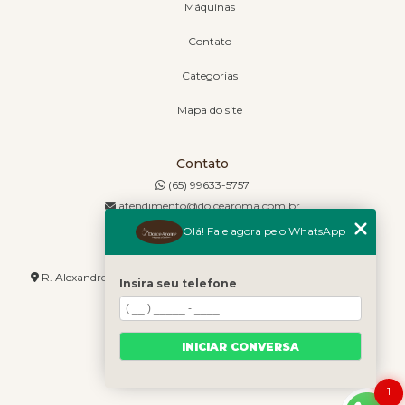
Máquinas
Contato
Categorias
Mapa do site
Contato
(65) 99633-5757
atendimento@dolcearoma.com.br
Olá! Fale agora pelo WhatsApp
Endereço
R. Alexandre de Barros, 1730 - Jordão - Cuiabá - MT - 78085-636
Insira seu telefone
INICIAR CONVERSA
1