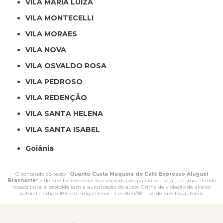
VILA MARIA LUIZA
VILA MONTECELLI
VILA MORAES
VILA NOVA
VILA OSVALDO ROSA
VILA PEDROSO
VILA REDENÇÃO
VILA SANTA HELENA
VILA SANTA ISABEL
Goiânia
O conteúdo do texto "
Quanto Custa Máquina de Café Expresso Aluguel
Brasnorte
" é de direito reservado. Sua reprodução, parcial ou total, mesmo citando
nossos links, é proibida sem a autorização do autor. Crime de violação de direito
autoral – artigo 184 do Código Penal –
Lei 9610/98 - Lei de direitos autorais
.