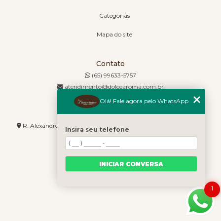
Categorias
Mapa do site
Contato
(65) 99633-5757
atendimento@dolcearoma.com.br
Olá! Fale agora pelo WhatsApp
Endereço
R. Alexandre de Barros, 1730 - Jordão - Cuiabá - MT - 78085-636
Insira seu telefone
INICIAR CONVERSA
1