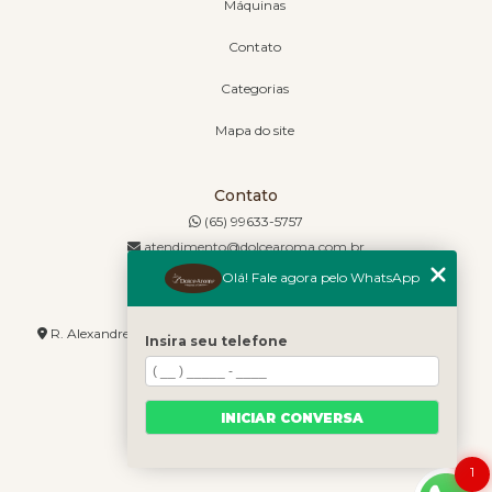
Máquinas
Contato
Categorias
Mapa do site
Contato
(65) 99633-5757
atendimento@dolcearoma.com.br
Olá! Fale agora pelo WhatsApp
Endereço
R. Alexandre de Barros, 1730 - Jordão - Cuiabá - MT - 78085-636
Insira seu telefone
INICIAR CONVERSA
1