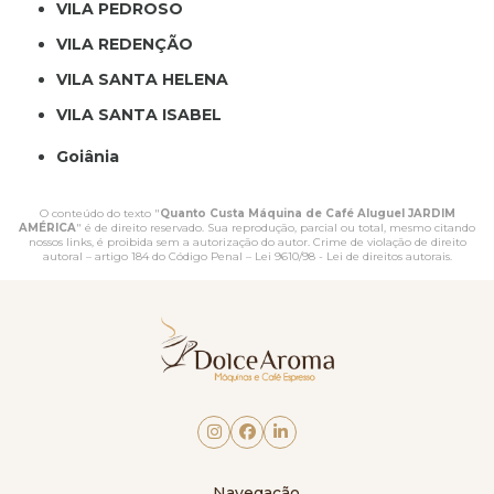
VILA PEDROSO
VILA REDENÇÃO
VILA SANTA HELENA
VILA SANTA ISABEL
Goiânia
O conteúdo do texto "
Quanto Custa Máquina de Café Aluguel JARDIM
AMÉRICA
" é de direito reservado. Sua reprodução, parcial ou total, mesmo citando
nossos links, é proibida sem a autorização do autor. Crime de violação de direito
autoral – artigo 184 do Código Penal –
Lei 9610/98 - Lei de direitos autorais
.
Navegação