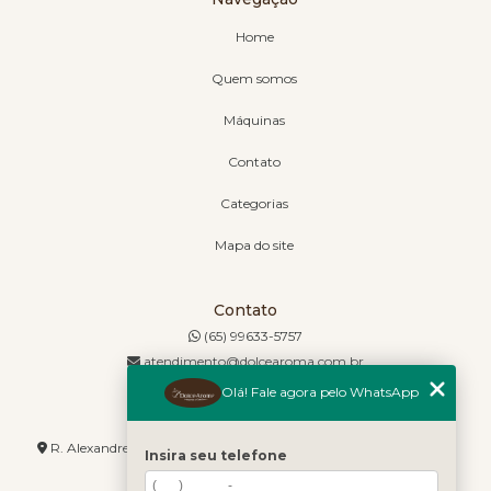
Home
Quem somos
Máquinas
Contato
Categorias
Mapa do site
Contato
(65) 99633-5757
atendimento@dolcearoma.com.br
Olá! Fale agora pelo WhatsApp
Endereço
R. Alexandre de Barros, 1730 - Jordão - Cuiabá - MT - 78085-636
Insira seu telefone