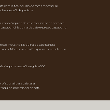
afé com leite
máquina de café empresarial
quina de café de padaria
puccino
máquina de café capuccino e chocolate
e capuccino
máquina de café expresso capuccino
resso industrial
máquina de café barista
resso pó
máquina de café expresso para cafeteria
afé
máquina nescafé alegria a860
rofissional para cafeteria
máquina profissional de café