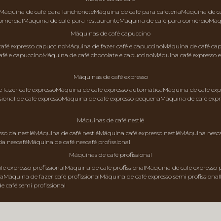
máquina de café para lanchonete
máquina de café para cafeteria
máquina de c
comercial
máquina de café para restaurante
máquina de café para comércio
má
máquinas de café capuccino
 café expresso capuccino
máquina de fazer café e capuccino
máquina de café ca
afé e capuccino
máquina de café chocolate e capuccino
máquina café expresso 
máquinas de café expresso
e fazer café expresso
máquina de café expresso automática
máquina de café exp
sional de café expresso
máquina de café expresso pequena
máquina de café exp
máquinas de café nestlé
sso da nestlé
máquina de café nestlé
máquina café expresso nestlé
máquina nesc
da nescafé
máquina de café nescafé profissional
máquinas de café profissional
fé expresso profissional
máquina de café profissional
máquina de café expresso p
da
máquina de fazer café profissional
máquina de café expresso semi profissional
de café semi profissional