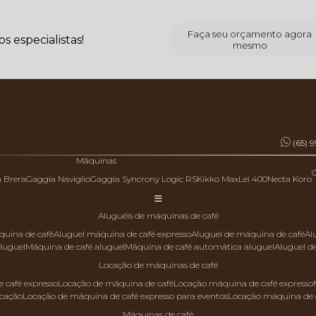
Faça seu orçamento agora
 especialistas!
mesmo
(65) 
Máquinas
a Brera
Gaggia Naviglio
Gaggia Syncrony Logic RS
Kikko Max
Lei 400
Necta Koro
aluguéis de máquinas de café
quina de café
aluguel máquina de café expresso
aluguel de máquina de café
a
aluguel
máquina de café aluguel
máquina de café automática aluguel
aluguel 
locação de máquinas de café
 café expresso
locação de máquina de café
locação máquina de café expresso
ocação
locação de máquina de café expresso para eventos
locação máquina de 
máquinas de café