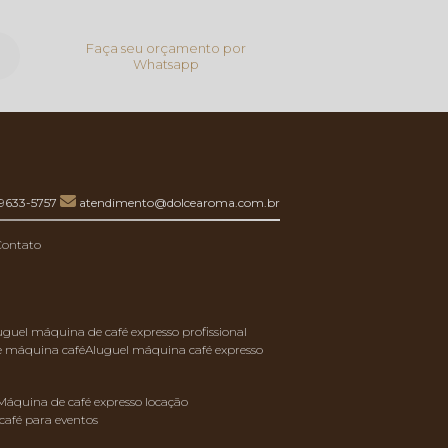
Faça seu orçamento por
Whatsapp
99633-5757
atendimento@dolcearoma.com.br
Contato
luguel máquina de café expresso profissional
de máquina café
aluguel máquina café expresso
máquina de café expresso locação
café para eventos