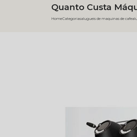
Quanto Custa Máqu
Home
Categorias
alugueis de maquinas de cafe
al