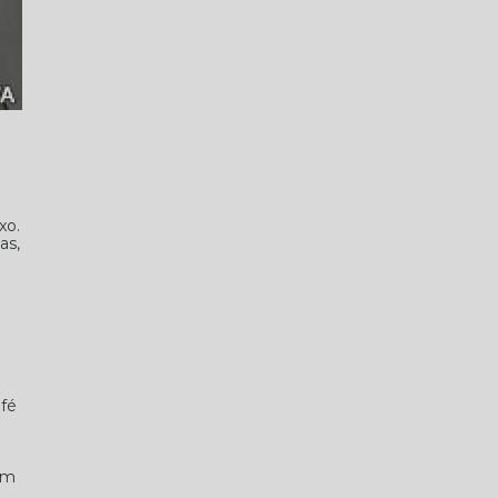
xo.
as,
afé
um