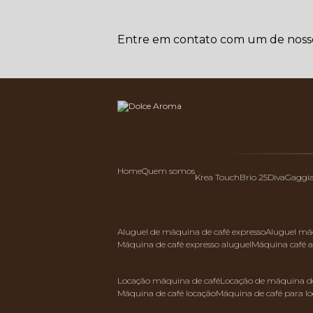
Entre em contato com um de nossos
Home
Quem somos
Krea Touch
Brio 25
Diva
Gaggi
aluguel de máquina de café expresso
aluguel má
máquina de café expresso aluguel
máquina café 
locação máquina de café
locação de máquina de
máquina de café locação
máquina de café para l