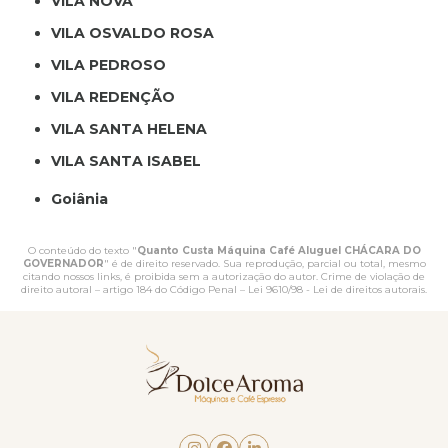
VILA NOVA
VILA OSVALDO ROSA
VILA PEDROSO
VILA REDENÇÃO
VILA SANTA HELENA
VILA SANTA ISABEL
Goiânia
O conteúdo do texto "
Quanto Custa Máquina Café Aluguel CHÁCARA DO
GOVERNADOR
" é de direito reservado. Sua reprodução, parcial ou total, mesmo
citando nossos links, é proibida sem a autorização do autor. Crime de violação de
direito autoral – artigo 184 do Código Penal –
Lei 9610/98 - Lei de direitos autorais
.