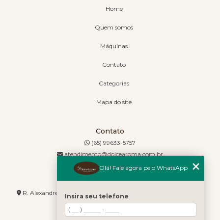
Home
Quem somos
Máquinas
Contato
Categorias
Mapa do site
Contato
(65) 99633-5757
atendimento@dolcearoma.com.br
Olá! Fale agora pelo WhatsApp
Endereço
R. Alexandre de Barros, 1730 - Jordão - Cuiabá - MT - 78085-636
Insira seu telefone