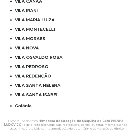
VILA CANAÃ
VILA IRANI
VILA MARIA LUIZA
VILA MONTECELLI
VILA MORAES
VILA NOVA
VILA OSVALDO ROSA
VILA PEDROSO
VILA REDENÇÃO
VILA SANTA HELENA
VILA SANTA ISABEL
Goiânia
O conteúdo do texto "
Empresa de Locação de Máquina de Café PEDRO
LUDOVICO
" é de direito reservado. Sua reprodução, parcial ou total, mesmo citando
nossos links, é proibida sem a autorização do autor. Crime de violação de direito