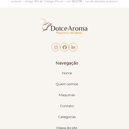
autoral – artigo 184 do Código Penal –
Lei 9610/98 - Lei de direitos autorais
.
Navegação
Home
Quem somos
Máquinas
Contato
Categorias
Mapa do site