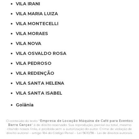
VILA IRANI
VILA MARIA LUIZA
VILA MONTECELLI
VILA MORAES
VILA NOVA
VILA OSVALDO ROSA
VILA PEDROSO
VILA REDENÇÃO
VILA SANTA HELENA
VILA SANTA ISABEL
Goiânia
O conteúdo do texto "
Empresa de Locação Máquina de Café para Eventos
Barra Garças
" é de direito reservado. Sua reprodução, parcial ou total, mesmo
citando nossos links, é proibida sem a autorização do autor. Crime de violação de
direito autoral – artigo 184 do Código Penal –
Lei 9610/98 - Lei de direitos autorais
.