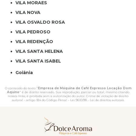
VILA MORAES
VILA NOVA
VILA OSVALDO ROSA
VILA PEDROSO
VILA REDENÇÃO
VILA SANTA HELENA
VILA SANTA ISABEL
Goiânia
O conteúdo do texto "
Empresa de Máquina de Café Expresso Locação Dom
Aquino
" é de direito reservado. Sua reprodução, parcial ou total, mesmo citando
nossos links, é proibida sem a autorização do autor. Crime de violação de direito
autoral – artigo 184 do Código Penal –
Lei 9610/98 - Lei de direitos autorais
.