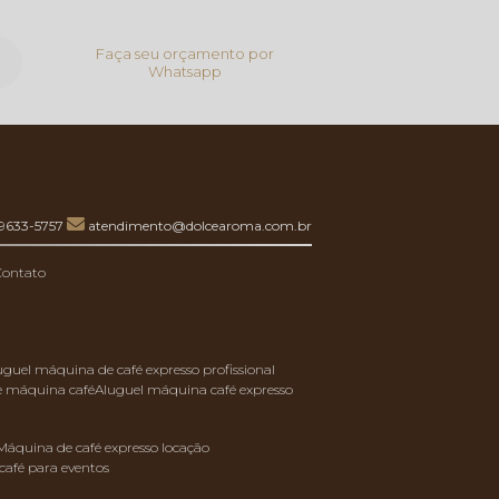
Faça seu orçamento por
Whatsapp
99633-5757
atendimento@dolcearoma.com.br
Contato
luguel máquina de café expresso profissional
de máquina café
aluguel máquina café expresso
máquina de café expresso locação
café para eventos