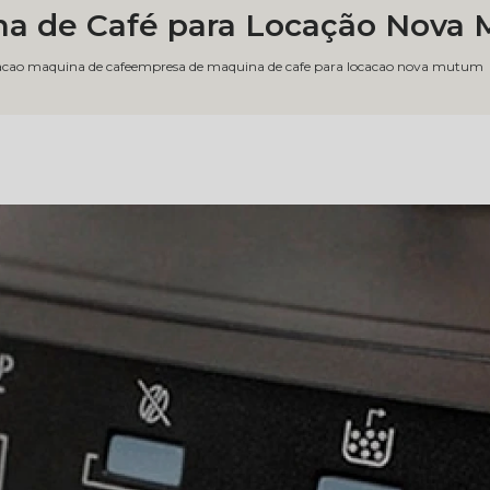
a de Café para Locação Nova
acao maquina de cafe
empresa de maquina de cafe para locacao nova mutum