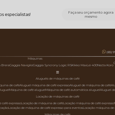
Faça seu orçamento agora
 especialistas!
mesmo
(65) 
Máquinas
a Brera
Gaggia Naviglio
Gaggia Syncrony Logic RS
Kikko Max
Lei 400
Necta Koro
aluguéis de máquinas de café
quina de café
aluguel máquina de café expresso
aluguel de máquina de café
a
aluguel
máquina de café aluguel
máquina de café automática aluguel
aluguel 
locação de máquinas de café
 café expresso
locação de máquina de café
locação máquina de café expresso
ocação
locação de máquina de café expresso para eventos
locação máquina de 
máquinas de café