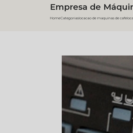
Empresa de Máquin
Home
Categorias
locacao de maquinas de cafe
loc