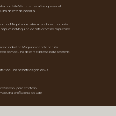
afé com leite
máquina de café empresarial
quina de café de padaria
puccino
máquina de café capuccino e chocolate
e capuccino
máquina de café expresso capuccino
resso industrial
máquina de café barista
resso pó
máquina de café expresso para cafeteria
afé
máquina nescafé alegria a860
rofissional para cafeteria
máquina profissional de café