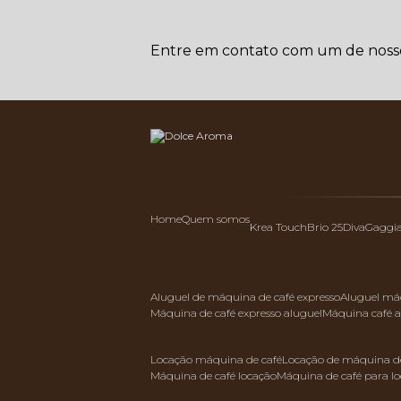
Entre em contato com um de nossos
Home
Quem somos
Krea Touch
Brio 25
Diva
Gaggi
aluguel de máquina de café expresso
aluguel má
máquina de café expresso aluguel
máquina café 
locação máquina de café
locação de máquina de
máquina de café locação
máquina de café para l