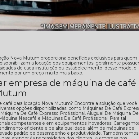
ação Nova Mutum proporciona benefícios exclusivos para quem
e disponibilizam a locação dos equipamentos, geralmente possu
sidades de cada instituição ou estabelecimento, desse modo, o
amento por um preço muito mais baixo.
ar empresa de máquina de café
 Mutum
 café para locação Nova Mutum? Encontre a solução que você
diversas opções disponibilizadas, como Máquinas De Café Expres
Máquina De Café Expresso Profissional, Aluguel De Máquina De
áquina Nescafé e Máquinas De Café Profissional. Para tal
sionais competentes e em equipamentos inovadores. Carregamo
tendimento eficiente e de alta qualidade, além de máquinas de
 elevado padrão de desempenho e produtividade. Também temos
para atender às necessidades dos clientes., a empresa nos