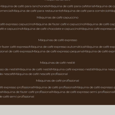
máquina de café para lanchonete
máquina de café para cafeteria
máquina de c
comercial
máquina de café para restaurante
máquina de café para comércio
má
máquinas de café capuccino
 café expresso capuccino
máquina de fazer café e capuccino
máquina de café ca
afé e capuccino
máquina de café chocolate e capuccino
máquina café expresso 
máquinas de café expresso
e fazer café expresso
máquina de café expresso automática
máquina de café exp
sional de café expresso
máquina de café expresso pequena
máquina de café exp
máquinas de café nestlé
sso da nestlé
máquina de café nestlé
máquina café expresso nestlé
máquina nesc
da nescafé
máquina de café nescafé profissional
máquinas de café profissional
fé expresso profissional
máquina de café profissional
máquina de café expresso p
da
máquina de fazer café profissional
máquina de café expresso semi profissional
de café semi profissional