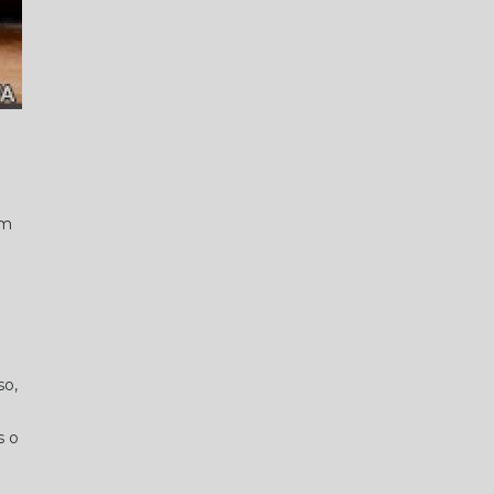
em
so,
s o