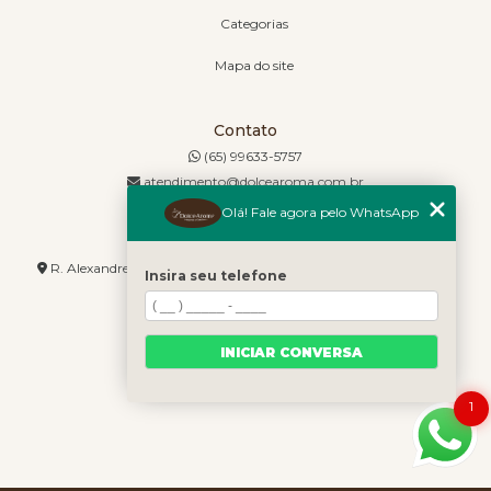
Categorias
Mapa do site
Contato
(65) 99633-5757
atendimento@dolcearoma.com.br
Olá! Fale agora pelo WhatsApp
Endereço
R. Alexandre de Barros, 1730 - Jordão - Cuiabá - MT - 78085-636
Insira seu telefone
INICIAR CONVERSA
1