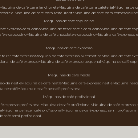
máquina de café para lanchonete
máquina de café para cafeteria
máquina de c
comercial
máquina de café para restaurante
máquina de café para comércio
má
máquinas de café capuccino
 café expresso capuccino
máquina de fazer café e capuccino
máquina de café ca
afé e capuccino
máquina de café chocolate e capuccino
máquina café expresso 
máquinas de café expresso
e fazer café expresso
máquina de café expresso automática
máquina de café exp
sional de café expresso
máquina de café expresso pequena
máquina de café exp
máquinas de café nestlé
sso da nestlé
máquina de café nestlé
máquina café expresso nestlé
máquina nesc
da nescafé
máquina de café nescafé profissional
máquinas de café profissional
fé expresso profissional
máquina de café profissional
máquina de café expresso p
da
máquina de fazer café profissional
máquina de café expresso semi profissional
de café semi profissional