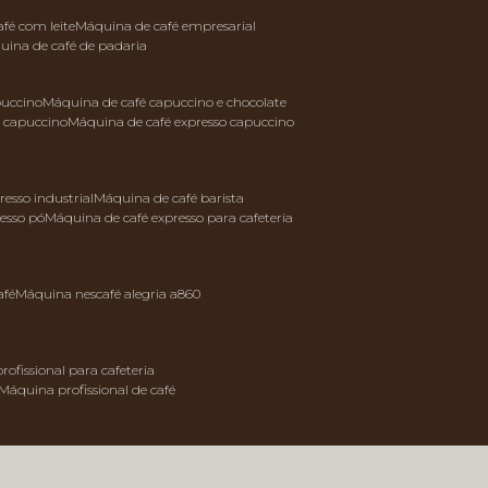
afé com leite
máquina de café empresarial
quina de café de padaria
puccino
máquina de café capuccino e chocolate
e capuccino
máquina de café expresso capuccino
resso industrial
máquina de café barista
resso pó
máquina de café expresso para cafeteria
afé
máquina nescafé alegria a860
rofissional para cafeteria
máquina profissional de café