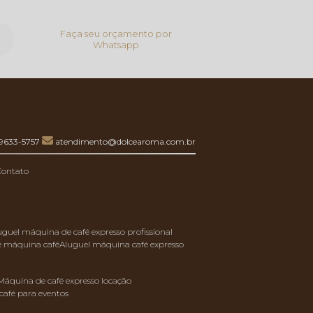
Faça seu orçamento por
Whatsapp
99633-5757
atendimento@dolcearoma.com.br
Contato
luguel máquina de café expresso profissional
de máquina café
aluguel máquina café expresso
máquina de café expresso locação
café para eventos