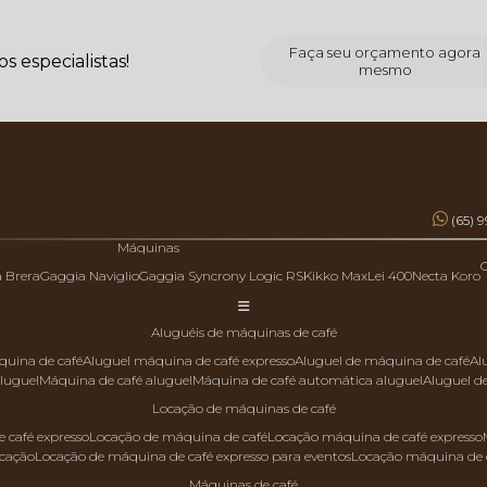
Faça seu orçamento agora
 especialistas!
mesmo
(65) 
Máquinas
a Brera
Gaggia Naviglio
Gaggia Syncrony Logic RS
Kikko Max
Lei 400
Necta Koro
aluguéis de máquinas de café
quina de café
aluguel máquina de café expresso
aluguel de máquina de café
a
aluguel
máquina de café aluguel
máquina de café automática aluguel
aluguel 
locação de máquinas de café
 café expresso
locação de máquina de café
locação máquina de café expresso
ocação
locação de máquina de café expresso para eventos
locação máquina de 
máquinas de café