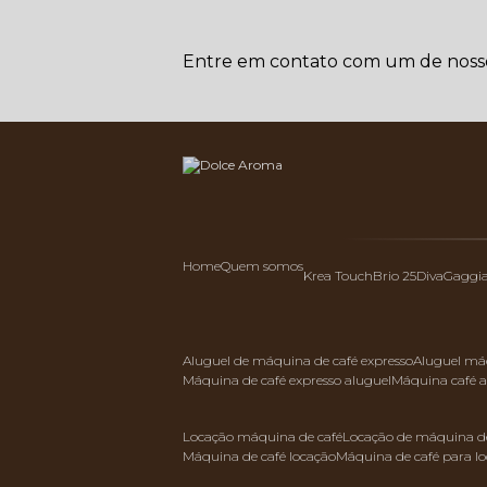
Entre em contato com um de nossos
Home
Quem somos
Krea Touch
Brio 25
Diva
Gaggi
aluguel de máquina de café expresso
aluguel má
máquina de café expresso aluguel
máquina café 
locação máquina de café
locação de máquina de
máquina de café locação
máquina de café para l