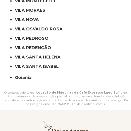
VILA MONTECELLI
VILA MORAES
VILA NOVA
VILA OSVALDO ROSA
VILA PEDROSO
VILA REDENÇÃO
VILA SANTA HELENA
VILA SANTA ISABEL
Goiânia
O conteúdo do texto "
Locação de Máquinas de Café Expresso Lago Sul
" é de
direito reservado. Sua reprodução, parcial ou total, mesmo citando nossos links, é
proibida sem a autorização do autor. Crime de violação de direito autoral – artigo 184
do Código Penal –
Lei 9610/98 - Lei de direitos autorais
.