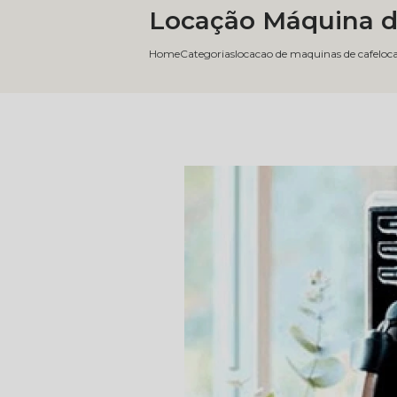
Locação Máquina d
Home
Categorias
locacao de maquinas de cafe
loc