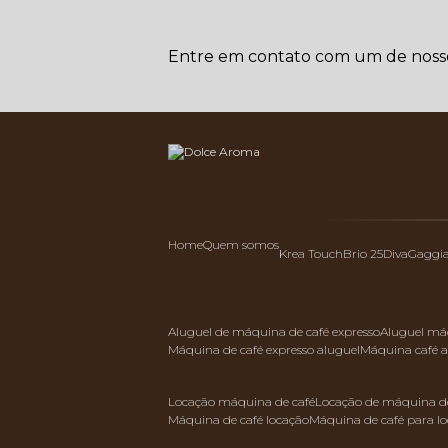
Entre em contato com um de nossos
Home
Quem somos
Krea Touch
Brio 25
Diva
Gaggi
aluguel de máquina de café expresso
aluguel má
máquina de café expresso aluguel
máquina café 
locação máquina de café
locação de máquina de
máquina de café locação
máquina de café para l