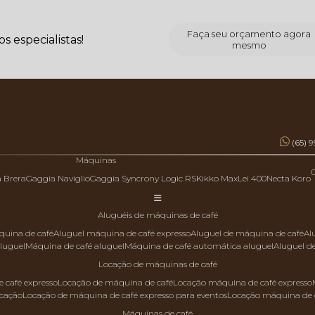
Faça seu orçamento agora
 especialistas!
mesmo
(65) 
Máquinas
a Brera
Gaggia Naviglio
Gaggia Syncrony Logic RS
Kikko Max
Lei 400
Necta Koro
aluguéis de máquinas de café
quina de café
aluguel máquina de café expresso
aluguel de máquina de café
a
aluguel
máquina de café aluguel
máquina de café automática aluguel
aluguel 
locação de máquinas de café
 café expresso
locação de máquina de café
locação máquina de café expresso
ocação
locação de máquina de café expresso para eventos
locação máquina de 
máquinas de café