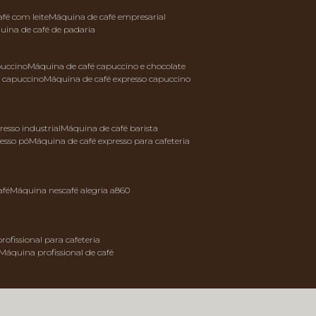
afé com leite
máquina de café empresarial
quina de café de padaria
puccino
máquina de café capuccino e chocolate
e capuccino
máquina de café expresso capuccino
resso industrial
máquina de café barista
resso pó
máquina de café expresso para cafeteria
afé
máquina nescafé alegria a860
rofissional para cafeteria
máquina profissional de café