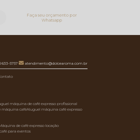
Faça seu orçamento por
Whatsapp
99633-5757
atendimento@dolcearoma.com.br
Contato
luguel máquina de café expresso profissional
de máquina café
aluguel máquina café expresso
máquina de café expresso locação
café para eventos