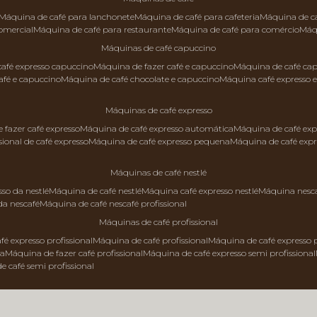
máquina de café para lanchonete
máquina de café para cafeteria
máquina de c
comercial
máquina de café para restaurante
máquina de café para comércio
má
máquinas de café capuccino
 café expresso capuccino
máquina de fazer café e capuccino
máquina de café ca
afé e capuccino
máquina de café chocolate e capuccino
máquina café expresso 
máquinas de café expresso
e fazer café expresso
máquina de café expresso automática
máquina de café exp
sional de café expresso
máquina de café expresso pequena
máquina de café exp
máquinas de café nestlé
sso da nestlé
máquina de café nestlé
máquina café expresso nestlé
máquina nesc
da nescafé
máquina de café nescafé profissional
máquinas de café profissional
fé expresso profissional
máquina de café profissional
máquina de café expresso p
da
máquina de fazer café profissional
máquina de café expresso semi profissional
de café semi profissional