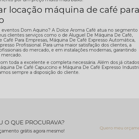
ar locação máquina de café par
o
a eventos Dom Aquino? A Dolce Aroma Café atua no segmento
seus clientes serviços como o de Aluguel De Máquina De Café,
e Café Para Empresas, Máquina De Café Expresso Automática,
esso Profissional. Para uma maior satisfação dos clientes, a
ofissionais do mercado, e em instalações modernas, garantindo
o mercado.
 com toda a excelente e completa necessária. Além dos já citados
uina De Café Capuccino e Máquina De Café Expresso Industria
amos sempre a disposição do cliente.
 O QUE PROCURAVA?
Quero meu orçam
rçamento grátis agora mesmo!