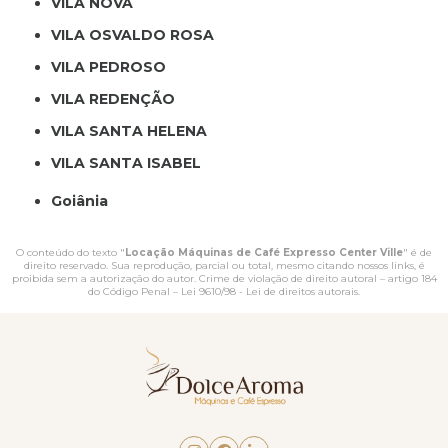
VILA NOVA
VILA OSVALDO ROSA
VILA PEDROSO
VILA REDENÇÃO
VILA SANTA HELENA
VILA SANTA ISABEL
Goiânia
O conteúdo do texto "
Locação Máquinas de Café Expresso Center Ville
" é de
direito reservado. Sua reprodução, parcial ou total, mesmo citando nossos links, é
proibida sem a autorização do autor. Crime de violação de direito autoral – artigo 184
do Código Penal –
Lei 9610/98 - Lei de direitos autorais
.