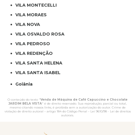
VILA MONTECELLI
VILA MORAES
VILA NOVA
VILA OSVALDO ROSA
VILA PEDROSO
VILA REDENÇÃO
VILA SANTA HELENA
VILA SANTA ISABEL
Goiânia
O conteúdo do texto "
Venda de Máquina de Café Capuccino e Chocolate
JARDIM BELA VISTA
" é de direito reservado. Sua reprodução, parcial ou total,
mesmo citando nossos links, é proibida sem a autorização do autor. Crime de
violação de direito autoral – artigo 184 do Código Penal –
Lei 9610/98 - Lei de direitos
autorais
.