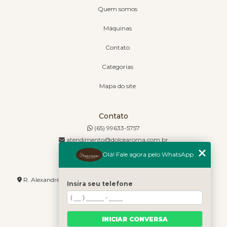
Quem somos
Máquinas
Contato
Categorias
Mapa do site
Contato
(65) 99633-5757
atendimento@dolcearoma.com.br
Olá! Fale agora pelo WhatsApp
Endereço
R. Alexandre de Barros, 1730 - Jordão - Cuiabá - MT - 78085-636
Insira seu telefone
INICIAR CONVERSA