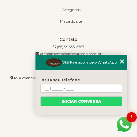
Categorias
Mapa do site
Contato
(65) 99633-5757
atendimento@dolcearoma.com.br
Olá! Fale agora pelo WhatsApp
Endereço
R. Alexandre de Barros, 1730 - Jordão - Cuiabá - MT - 78085-636
Insira seu telefone
INICIAR CONVERSA
1