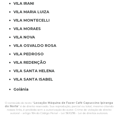
VILA IRANI
VILA MARIA LUIZA
VILA MONTECELLI
VILA MORAES
VILA NOVA
VILA OSVALDO ROSA
VILA PEDROSO
VILA REDENÇÃO
VILA SANTA HELENA
VILA SANTA ISABEL
Goiânia
O conteúdo do texto "
Locação Máquina de Fazer Café Capuccino Ipiranga
do Norte
" é de direito reservado. Sua reprodução, parcial ou total, mesmo citando
nossos links, é proibida sem a autorização do autor. Crime de violação de direito
autoral – artigo 184 do Código Penal –
Lei 9610/98 - Lei de direitos autorais
.