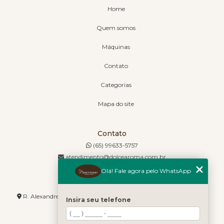
Home
Quem somos
Máquinas
Contato
Categorias
Mapa do site
Contato
(65) 99633-5757
atendimento@dolcearoma.com.br
Olá! Fale agora pelo WhatsApp
Endereço
R. Alexandre de Barros, 1730 - Jordão - Cuiabá - MT - 78085-636
Insira seu telefone