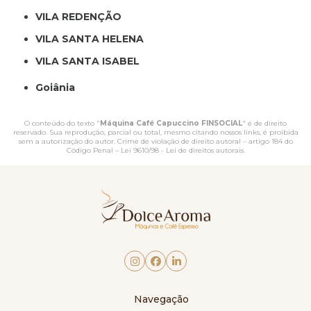
VILA REDENÇÃO
VILA SANTA HELENA
VILA SANTA ISABEL
Goiânia
O conteúdo do texto "
Máquina Café Capuccino FINSOCIAL
" é de direito
reservado. Sua reprodução, parcial ou total, mesmo citando nossos links, é proibida
sem a autorização do autor. Crime de violação de direito autoral – artigo 184 do
Código Penal –
Lei 9610/98 - Lei de direitos autorais
.
Navegação