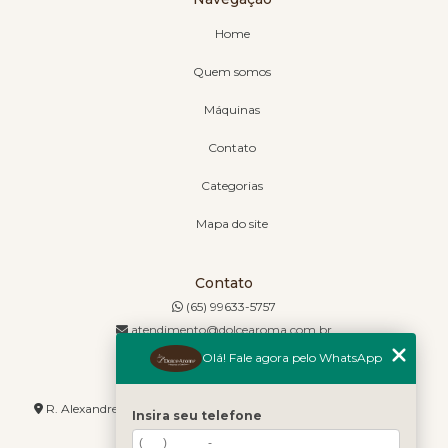
Home
Quem somos
Máquinas
Contato
Categorias
Mapa do site
Contato
(65) 99633-5757
atendimento@dolcearoma.com.br
Olá! Fale agora pelo WhatsApp
Endereço
R. Alexandre de Barros, 1730 - Jordão - Cuiabá - MT - 78085-636
Insira seu telefone