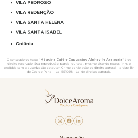
VILA PEDROSO
VILA REDENÇÃO
VILA SANTA HELENA
VILA SANTA ISABEL
Goiânia
O conteúdo do texto "
Máquina Café e Capuccino Alphaville Araguaia
" é de
direito reservado. Sua reprodução, parcial ou total, mesmo citando nossos links, é
proibida sem a autorização do autor. Crime de violação de direito autoral – artigo 184
do Código Penal –
Lei 9610/98 - Lei de direitos autorais
.
Navegação