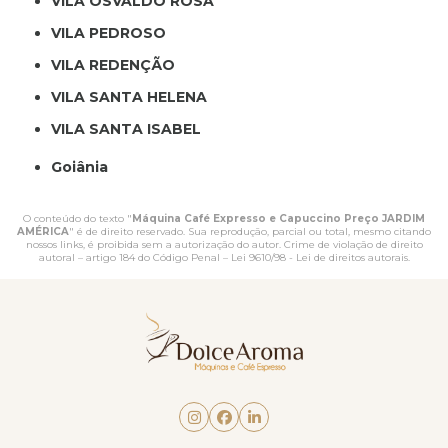
VILA OSVALDO ROSA
VILA PEDROSO
VILA REDENÇÃO
VILA SANTA HELENA
VILA SANTA ISABEL
Goiânia
O conteúdo do texto "
Máquina Café Expresso e Capuccino Preço JARDIM
AMÉRICA
" é de direito reservado. Sua reprodução, parcial ou total, mesmo citando
nossos links, é proibida sem a autorização do autor. Crime de violação de direito
autoral – artigo 184 do Código Penal –
Lei 9610/98 - Lei de direitos autorais
.