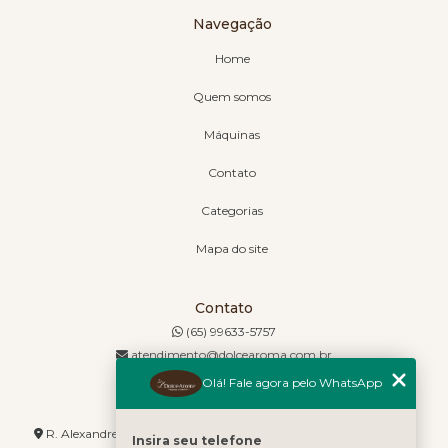
Navegação
Home
Quem somos
Máquinas
Contato
Categorias
Mapa do site
Contato
(65) 99633-5757
atendimento@dolcearoma.com.br
Olá! Fale agora pelo WhatsApp
Endereço
R. Alexandre de Barros, 1730 - Jordão - Cuiabá - MT - 78085-636
Insira seu telefone