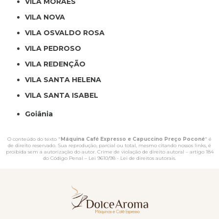
VILA MORAES
VILA NOVA
VILA OSVALDO ROSA
VILA PEDROSO
VILA REDENÇÃO
VILA SANTA HELENA
VILA SANTA ISABEL
Goiânia
O conteúdo do texto "
Máquina Café Expresso e Capuccino Preço Poconé
" é
de direito reservado. Sua reprodução, parcial ou total, mesmo citando nossos links, é
proibida sem a autorização do autor. Crime de violação de direito autoral – artigo 184
do Código Penal –
Lei 9610/98 - Lei de direitos autorais
.