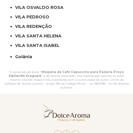
VILA OSVALDO ROSA
VILA PEDROSO
VILA REDENÇÃO
VILA SANTA HELENA
VILA SANTA ISABEL
Goiânia
O conteúdo do texto "
Máquina de Café Capuccino para Padaria Preço
Alphaville Araguaia
" é de direito reservado. Sua reprodução, parcial ou total,
mesmo citando nossos links, é proibida sem a autorização do autor. Crime de
violação de direito autoral – artigo 184 do Código Penal –
Lei 9610/98 - Lei de direitos
autorais
.