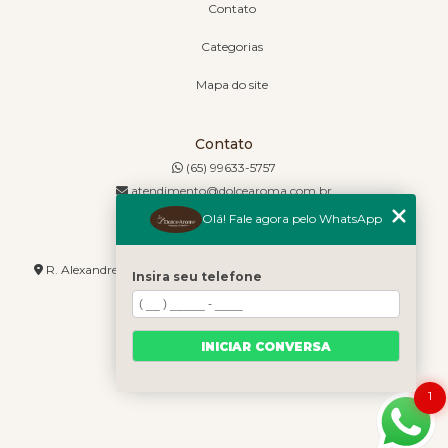
Contato
Categorias
Mapa do site
Contato
(65) 99633-5757
atendimento@dolcearoma.com.br
Olá! Fale agora pelo WhatsApp
Endereço
R. Alexandre de Barros, 1730 - Jordão - Cuiabá - MT - 78085-636
Insira seu telefone
INICIAR CONVERSA
1