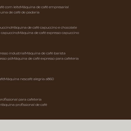
afé com leite
máquina de café empresarial
quina de café de padaria
puccino
máquina de café capuccino e chocolate
e capuccino
máquina de café expresso capuccino
resso industrial
máquina de café barista
resso pó
máquina de café expresso para cafeteria
afé
máquina nescafé alegria a860
rofissional para cafeteria
máquina profissional de café