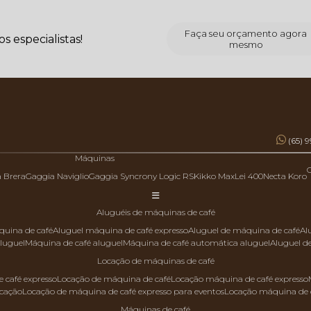
Faça seu orçamento agora
 especialistas!
mesmo
(65) 
Máquinas
a Brera
Gaggia Naviglio
Gaggia Syncrony Logic RS
Kikko Max
Lei 400
Necta Koro
aluguéis de máquinas de café
quina de café
aluguel máquina de café expresso
aluguel de máquina de café
a
aluguel
máquina de café aluguel
máquina de café automática aluguel
aluguel 
locação de máquinas de café
 café expresso
locação de máquina de café
locação máquina de café expresso
ocação
locação de máquina de café expresso para eventos
locação máquina de 
máquinas de café