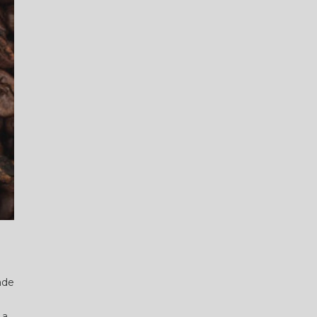
ade
 a