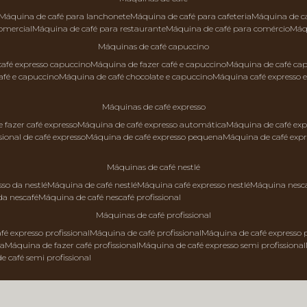
máquina de café para lanchonete
máquina de café para cafeteria
máquina de c
comercial
máquina de café para restaurante
máquina de café para comércio
má
máquinas de café capuccino
 café expresso capuccino
máquina de fazer café e capuccino
máquina de café ca
afé e capuccino
máquina de café chocolate e capuccino
máquina café expresso 
máquinas de café expresso
e fazer café expresso
máquina de café expresso automática
máquina de café exp
sional de café expresso
máquina de café expresso pequena
máquina de café exp
máquinas de café nestlé
sso da nestlé
máquina de café nestlé
máquina café expresso nestlé
máquina nesc
da nescafé
máquina de café nescafé profissional
máquinas de café profissional
fé expresso profissional
máquina de café profissional
máquina de café expresso p
da
máquina de fazer café profissional
máquina de café expresso semi profissional
de café semi profissional