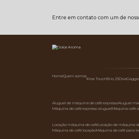
Entre em contato com um de nossos
Home
Quem somos
Krea Touch
Brio 25
Diva
Gaggi
aluguel de máquina de café expresso
aluguel má
máquina de café expresso aluguel
máquina café 
locação máquina de café
locação de máquina de
máquina de café locação
máquina de café para l