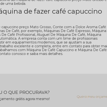
s de uma bebida.
quina de fazer café capuccino
é capuccino preço Mato Grosso, Conte com a Dolce Aroma Café
uinas De Café, por exemplo, Máquinas De Café Expresso, Máquina
s De Café Profissional, Aluguel De Máquina De Café, Máquina
tomática. A empresa conta com um time de profissionais
nvestir em equipamentos modernos, que se ajustam a sua
rabalho excelente e completa, entre em contato para obter ma
 trabalhamos com Máquina De Café Capuccino e Máquina De Café
contato conosco e saiba mais detalhes.
 O QUE PROCURAVA?
Quero meu orçam
rçamento grátis agora mesmo!