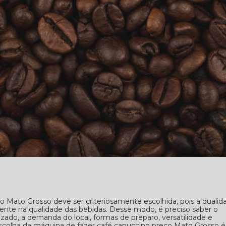
o Mato Grosso deve ser criteriosamente escolhida, pois a qualid
ente na qualidade das bebidas. Desse modo, é preciso saber o
ado, a demanda do local, formas de preparo, versatilidade e
escolha da máquina de fazer café capuccino preço Mato Grosso é