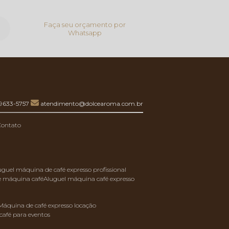
Faça seu orçamento por
Whatsapp
99633-5757
atendimento@dolcearoma.com.br
Contato
luguel máquina de café expresso profissional
de máquina café
aluguel máquina café expresso
máquina de café expresso locação
café para eventos