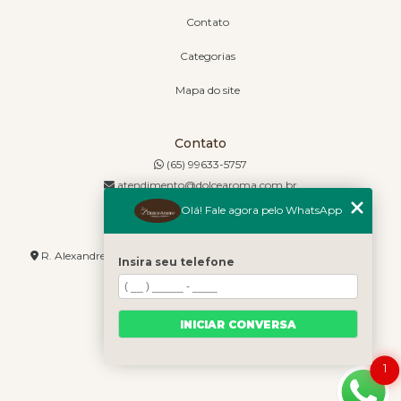
Contato
Categorias
Mapa do site
Contato
(65) 99633-5757
atendimento@dolcearoma.com.br
Olá! Fale agora pelo WhatsApp
Endereço
R. Alexandre de Barros, 1730 - Jordão - Cuiabá - MT - 78085-636
Insira seu telefone
INICIAR CONVERSA
1