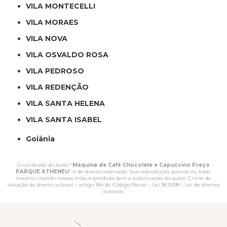
VILA MONTECELLI
VILA MORAES
VILA NOVA
VILA OSVALDO ROSA
VILA PEDROSO
VILA REDENÇÃO
VILA SANTA HELENA
VILA SANTA ISABEL
Goiânia
O conteúdo do texto "
Máquina de Café Chocolate e Capuccino Preço
PARQUE ATHENEU
" é de direito reservado. Sua reprodução, parcial ou total,
mesmo citando nossos links, é proibida sem a autorização do autor. Crime de
violação de direito autoral – artigo 184 do Código Penal –
Lei 9610/98 - Lei de direitos
autorais
.