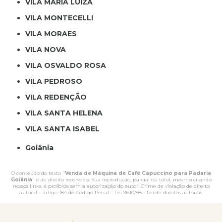
VILA MARIA LUIZA
VILA MONTECELLI
VILA MORAES
VILA NOVA
VILA OSVALDO ROSA
VILA PEDROSO
VILA REDENÇÃO
VILA SANTA HELENA
VILA SANTA ISABEL
Goiânia
O conteúdo do texto "
Venda de Máquina de Café Capuccino para Padaria
Goiânia
" é de direito reservado. Sua reprodução, parcial ou total, mesmo citando
nossos links, é proibida sem a autorização do autor. Crime de violação de direito
autoral – artigo 184 do Código Penal –
Lei 9610/98 - Lei de direitos autorais
.