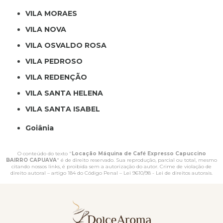
VILA MORAES
VILA NOVA
VILA OSVALDO ROSA
VILA PEDROSO
VILA REDENÇÃO
VILA SANTA HELENA
VILA SANTA ISABEL
Goiânia
O conteúdo do texto "
Locação Máquina de Café Expresso Capuccino
BAIRRO CAPUAVA
" é de direito reservado. Sua reprodução, parcial ou total, mesmo
citando nossos links, é proibida sem a autorização do autor. Crime de violação de
direito autoral – artigo 184 do Código Penal –
Lei 9610/98 - Lei de direitos autorais
.