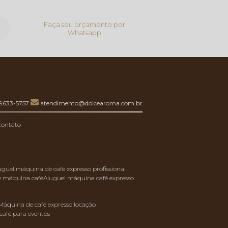
Faça seu orçamento por
Whatsapp
99633-5757
atendimento@dolcearoma.com.br
Contato
luguel máquina de café expresso profissional
de máquina café
aluguel máquina café expresso
máquina de café expresso locação
café para eventos