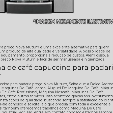
ria preço Nova Mutum é uma excelente alternativa para quem
 produto de alta qualidade e versatilidade. A possibilidade de
equipamento, proporciona a redução de custos. Além disso, a
 preço Nova Mutum é fácil de ser manuseada e higienizada.
 de café capuccino para padar
?
uccino para padaria preço Nova Mutum, Saiba que a Dolce Arom
e Máquinas De Café, como, Aluguel De Máquina De Café, Máqui
s De Café Profissional, Máquina Nescafé, Máquinas De Café
s, entre outros serviços. Isso acontece graças aos investiment
nstalações de qualidade, buscando sempre a satisfação do clien
Fale conosco e solicite já o que precisa com toda a excelente e
dos, também oferecemos trabalhos como Máquina De Café
Industrial. Por isso, entre em contato conosco,estamos sempre