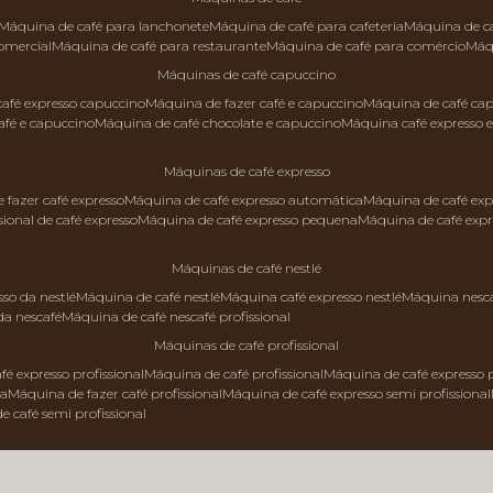
máquina de café para lanchonete
máquina de café para cafeteria
máquina de c
comercial
máquina de café para restaurante
máquina de café para comércio
má
máquinas de café capuccino
 café expresso capuccino
máquina de fazer café e capuccino
máquina de café ca
afé e capuccino
máquina de café chocolate e capuccino
máquina café expresso 
máquinas de café expresso
e fazer café expresso
máquina de café expresso automática
máquina de café exp
sional de café expresso
máquina de café expresso pequena
máquina de café exp
máquinas de café nestlé
sso da nestlé
máquina de café nestlé
máquina café expresso nestlé
máquina nesc
da nescafé
máquina de café nescafé profissional
máquinas de café profissional
fé expresso profissional
máquina de café profissional
máquina de café expresso p
da
máquina de fazer café profissional
máquina de café expresso semi profissional
de café semi profissional