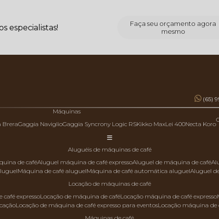
Faça seu orçamento agora
 especialistas!
mesmo
(65) 
Máquinas
a Brera
Gaggia Naviglio
Gaggia Syncrony Logic RS
Kikko Max
Lei 400
Necta Koro
aluguéis de máquinas de café
quina de café
aluguel máquina de café expresso
aluguel de máquina de café
a
aluguel
máquina de café aluguel
máquina de café automática aluguel
aluguel 
locação de máquinas de café
 café expresso
locação de máquina de café
locação máquina de café expresso
ocação
locação de máquina de café expresso para eventos
locação máquina de 
máquinas de café