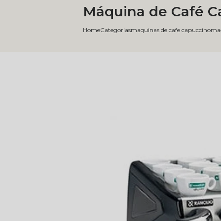
Máquina de Café C
Home
Categorias
maquinas de cafe capuccino
maq