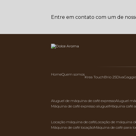
Entre em contato com um de nossos
Home
Quem somos
Krea Touch
Brio 25
Diva
Gaggi
aluguel de máquina de café expresso
aluguel má
máquina de café expresso aluguel
máquina café 
locação máquina de café
locação de máquina de
máquina de café locação
máquina de café para l