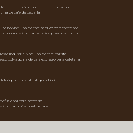
afé com leite
máquina de café empresarial
quina de café de padaria
puccino
máquina de café capuccino e chocolate
e capuccino
máquina de café expresso capuccino
resso industrial
máquina de café barista
resso pó
máquina de café expresso para cafeteria
afé
máquina nescafé alegria a860
rofissional para cafeteria
máquina profissional de café