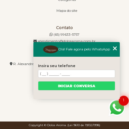
Mapa do site
Contato
(65) 99633-5757
atendimento@dolcearoma.com.br
Olá! Fale agora pelo WhatsApp
Endereço
R. Alexandre de Barros, 1730 - Jordão - Cuiabá - MT - 78085-636
Insira seu telefone
INICIAR CONVERSA
1
Copyright © Dolce Aroma. (Lei 9610 de 19/02/1998)