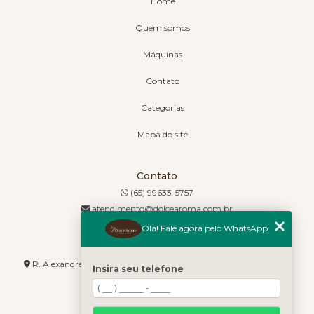
Home
Quem somos
Máquinas
Contato
Categorias
Mapa do site
Contato
(65) 99633-5757
atendimento@dolcearoma.com.br
Olá! Fale agora pelo WhatsApp
Endereço
R. Alexandre de Barros, 1730 - Jordão - Cuiabá - MT - 78085-636
Insira seu telefone