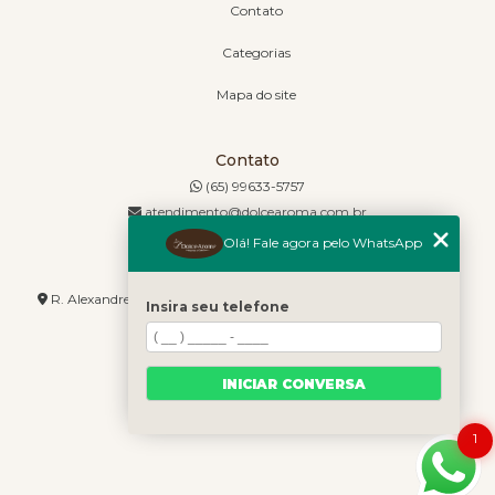
Contato
Categorias
Mapa do site
Contato
(65) 99633-5757
atendimento@dolcearoma.com.br
Olá! Fale agora pelo WhatsApp
Endereço
R. Alexandre de Barros, 1730 - Jordão - Cuiabá - MT - 78085-636
Insira seu telefone
INICIAR CONVERSA
1