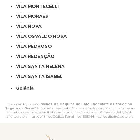
VILA MONTECELLI
VILA MORAES
VILA NOVA
VILA OSVALDO ROSA
VILA PEDROSO
VILA REDENÇÃO
VILA SANTA HELENA
VILA SANTA ISABEL
Goiânia
O conteúdo do texto "
Venda de Máquina de Café Chocolate e Capuccino
Tagará da Serra
" é de direito reservado. Sua reprodução, parcial ou total, mesmo
citando nossos links, é proibida sem a autorização do autor. Crime de violação de
direito autoral – artigo 184 do Código Penal –
Lei 9610/98 - Lei de direitos autorais
.