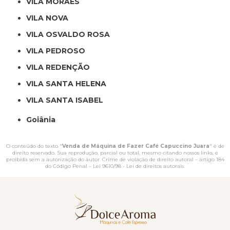
VILA MORAES
VILA NOVA
VILA OSVALDO ROSA
VILA PEDROSO
VILA REDENÇÃO
VILA SANTA HELENA
VILA SANTA ISABEL
Goiânia
O conteúdo do texto "
Venda de Máquina de Fazer Café Capuccino Juara
" é de
direito reservado. Sua reprodução, parcial ou total, mesmo citando nossos links, é
proibida sem a autorização do autor. Crime de violação de direito autoral – artigo 184
do Código Penal –
Lei 9610/98 - Lei de direitos autorais
.