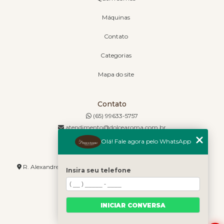
Máquinas
Contato
Categorias
Mapa do site
Contato
(65) 99633-5757
atendimento@dolcearoma.com.br
Olá! Fale agora pelo WhatsApp
Endereço
R. Alexandre de Barros, 1730 - Jordão - Cuiabá - MT - 78085-636
Insira seu telefone
INICIAR CONVERSA