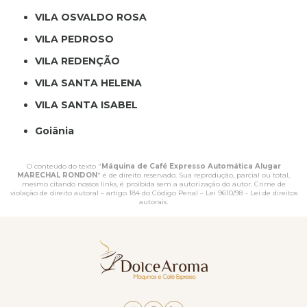
VILA OSVALDO ROSA
VILA PEDROSO
VILA REDENÇÃO
VILA SANTA HELENA
VILA SANTA ISABEL
Goiânia
O conteúdo do texto "
Máquina de Café Expresso Automática Alugar
MARECHAL RONDON
" é de direito reservado. Sua reprodução, parcial ou total,
mesmo citando nossos links, é proibida sem a autorização do autor. Crime de
violação de direito autoral – artigo 184 do Código Penal –
Lei 9610/98 - Lei de direitos
autorais
.