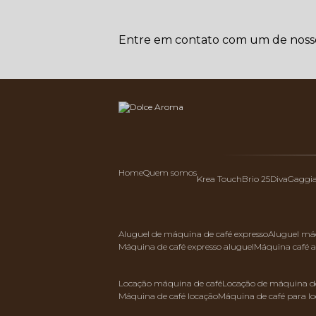
Entre em contato com um de nossos
Home
Quem somos
Krea Touch
Brio 25
Diva
Gaggi
aluguel de máquina de café expresso
aluguel má
máquina de café expresso aluguel
máquina café 
locação máquina de café
locação de máquina de
máquina de café locação
máquina de café para l