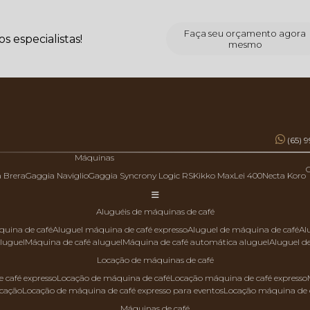
Faça seu orçamento agora
 especialistas!
mesmo
(65) 
Máquinas
a Brera
Gaggia Naviglio
Gaggia Syncrony Logic RS
Kikko Max
Lei 400
Necta Koro
aluguéis de máquinas de café
quina de café
aluguel máquina de café expresso
aluguel de máquina de café
a
aluguel
máquina de café aluguel
máquina de café automática aluguel
aluguel 
locação de máquinas de café
 café expresso
locação de máquina de café
locação máquina de café expresso
ocação
locação de máquina de café expresso para eventos
locação máquina de 
máquinas de café