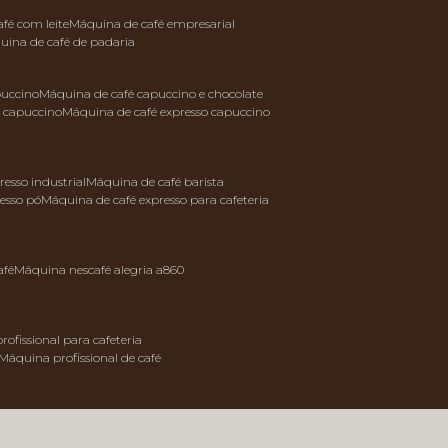
afé com leite
máquina de café empresarial
quina de café de padaria
puccino
máquina de café capuccino e chocolate
e capuccino
máquina de café expresso capuccino
resso industrial
máquina de café barista
resso pó
máquina de café expresso para cafeteria
afé
máquina nescafé alegria a860
rofissional para cafeteria
máquina profissional de café