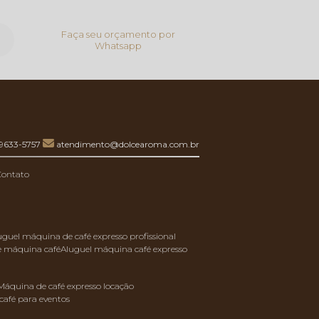
Faça seu orçamento por
Whatsapp
99633-5757
atendimento@dolcearoma.com.br
Contato
luguel máquina de café expresso profissional
de máquina café
aluguel máquina café expresso
máquina de café expresso locação
café para eventos