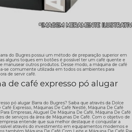
Barra do Bugres possui um método de preparação superior em
nas alguns toques em botões é possível ter um café quente e
de manusear outros produtos. Desse modo, a máquina de café
rna-se comumente utilizada em todos os ambientes para
ora de servir café.
 de café expresso pó alugar
sso pó alugar Barra do Bugres? Saiba que através da Dolce
 Café Expresso, Máquinas De Café Nestlé, Máquina De Café
 Para Empresas, Aluguel De Máquina De Café, Máquina De Café
ões de serviços da área de Máquinas De Café. Com o objetivo de
, a empresa entende que sua melhor destaque é conquistar a
possível através do investimento em equipamentos modernos e
izamos também Máquina De Café Com Leite e Máquina De Café Pa