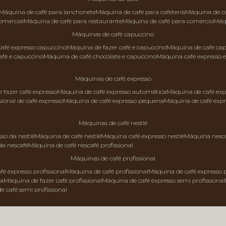
máquina de café para lanchonete
máquina de café para cafeteria
máquina de c
comercial
máquina de café para restaurante
máquina de café para comércio
má
máquinas de café capuccino
 café expresso capuccino
máquina de fazer café e capuccino
máquina de café ca
afé e capuccino
máquina de café chocolate e capuccino
máquina café expresso 
máquinas de café expresso
e fazer café expresso
máquina de café expresso automática
máquina de café exp
sional de café expresso
máquina de café expresso pequena
máquina de café exp
máquinas de café nestlé
sso da nestlé
máquina de café nestlé
máquina café expresso nestlé
máquina nesc
da nescafé
máquina de café nescafé profissional
máquinas de café profissional
fé expresso profissional
máquina de café profissional
máquina de café expresso p
da
máquina de fazer café profissional
máquina de café expresso semi profissional
de café semi profissional