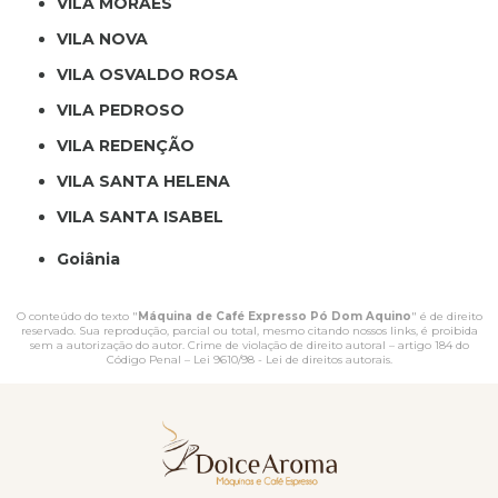
VILA MORAES
VILA NOVA
VILA OSVALDO ROSA
VILA PEDROSO
VILA REDENÇÃO
VILA SANTA HELENA
VILA SANTA ISABEL
Goiânia
O conteúdo do texto "
Máquina de Café Expresso Pó Dom Aquino
" é de direito
reservado. Sua reprodução, parcial ou total, mesmo citando nossos links, é proibida
sem a autorização do autor. Crime de violação de direito autoral – artigo 184 do
Código Penal –
Lei 9610/98 - Lei de direitos autorais
.