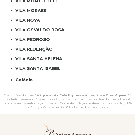
VILA MONTECELLI
VILA MORAES
VILA NOVA
VILA OSVALDO ROSA
VILA PEDROSO
VILA REDENÇÃO
VILA SANTA HELENA
VILA SANTA ISABEL
Goiânia
O conteúdo do texto "
Máquinas de Café Expresso Automática Dom Aquino
" é
de direito reservado. Sua reprodução, parcial ou total, mesmo citando nossos links, é
proibida sem a autorização do autor. Crime de violação de direito autoral – artigo 184
do Código Penal –
Lei 9610/98 - Lei de direitos autorais
.