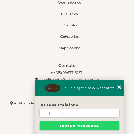
Quem somos
Máquinas
Contato
Categorias
Mapa do site
Contato
(65) 99633-5757
atendimento@dolcearoma.com.br
Olá! Fale agora pelo WhatsApp
Endereço
R. Alexandre de Barros, 1730 - Jordão - Cuiabá - MT - 78085-636
Insira seu telefone
INICIAR CONVERSA