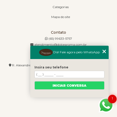
Categorias
Mapa do site
Contato
(65) 99633-5757
atendimento@dolcearoma.com.br
Olá! Fale agora pelo WhatsApp
Endereço
R. Alexandre de Barros, 1730 - Jordão - Cuiabá - MT - 78085-636
Insira seu telefone
INICIAR CONVERSA
1