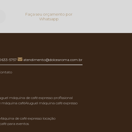
Faça seu orçamento por
Whatsapp
99633-5757
atendimento@dolcearoma.com.br
Contato
luguel máquina de café expresso profissional
de máquina café
aluguel máquina café expresso
máquina de café expresso locação
café para eventos