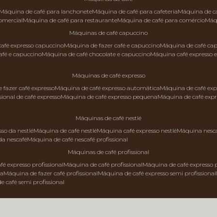
máquina de café para lanchonete
máquina de café para cafeteria
máquina de c
comercial
máquina de café para restaurante
máquina de café para comércio
má
máquinas de café capuccino
 café expresso capuccino
máquina de fazer café e capuccino
máquina de café ca
afé e capuccino
máquina de café chocolate e capuccino
máquina café expresso 
máquinas de café expresso
e fazer café expresso
máquina de café expresso automática
máquina de café exp
sional de café expresso
máquina de café expresso pequena
máquina de café exp
máquinas de café nestlé
sso da nestlé
máquina de café nestlé
máquina café expresso nestlé
máquina nesc
da nescafé
máquina de café nescafé profissional
máquinas de café profissional
fé expresso profissional
máquina de café profissional
máquina de café expresso p
da
máquina de fazer café profissional
máquina de café expresso semi profissional
de café semi profissional