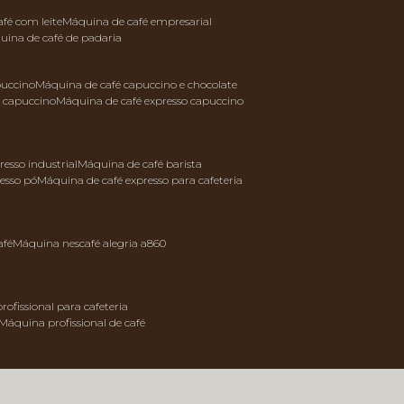
afé com leite
máquina de café empresarial
quina de café de padaria
puccino
máquina de café capuccino e chocolate
e capuccino
máquina de café expresso capuccino
resso industrial
máquina de café barista
resso pó
máquina de café expresso para cafeteria
afé
máquina nescafé alegria a860
rofissional para cafeteria
máquina profissional de café