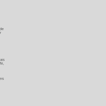
 de
r
ais
fé,
eis