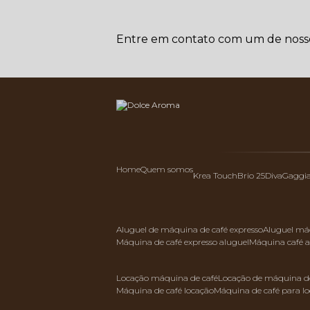
Entre em contato com um de nossos
Home
Quem somos
Krea Touch
Brio 25
Diva
Gaggi
aluguel de máquina de café expresso
aluguel má
máquina de café expresso aluguel
máquina café 
locação máquina de café
locação de máquina de
máquina de café locação
máquina de café para l