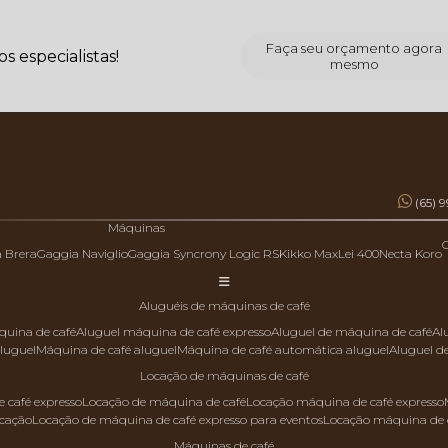
Faça seu orçamento agora
 especialistas!
mesmo
(65) 
Máquinas
a Brera
Gaggia Naviglio
Gaggia Syncrony Logic RS
Kikko Max
Lei 400
Necta Koro
aluguéis de máquinas de café
quina de café
aluguel máquina de café expresso
aluguel de máquina de café
a
aluguel
máquina de café aluguel
máquina de café automática aluguel
aluguel 
locação de máquinas de café
 café expresso
locação de máquina de café
locação máquina de café expresso
ocação
locação de máquina de café expresso para eventos
locação máquina de 
máquinas de café