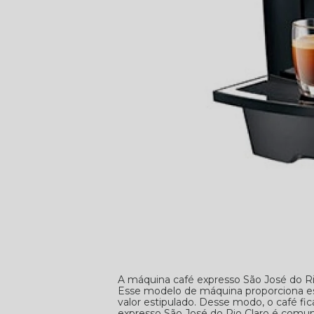
A máquina café expresso São José do 
Esse modelo de máquina proporciona es
valor estipulado. Desse modo, o café f
expresso São José do Rio Claro é comum