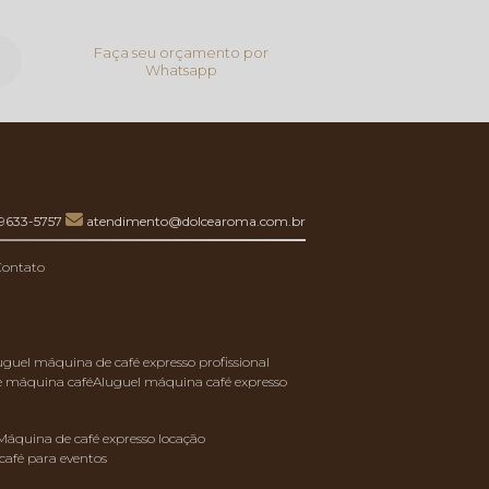
Faça seu orçamento por
Whatsapp
99633-5757
atendimento@dolcearoma.com.br
Contato
luguel máquina de café expresso profissional
de máquina café
aluguel máquina café expresso
máquina de café expresso locação
café para eventos