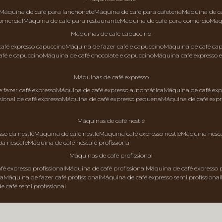
máquina de café para lanchonete
máquina de café para cafeteria
máquina de c
comercial
máquina de café para restaurante
máquina de café para comércio
má
máquinas de café capuccino
 café expresso capuccino
máquina de fazer café e capuccino
máquina de café ca
afé e capuccino
máquina de café chocolate e capuccino
máquina café expresso 
máquinas de café expresso
e fazer café expresso
máquina de café expresso automática
máquina de café exp
sional de café expresso
máquina de café expresso pequena
máquina de café exp
máquinas de café nestlé
sso da nestlé
máquina de café nestlé
máquina café expresso nestlé
máquina nesc
da nescafé
máquina de café nescafé profissional
máquinas de café profissional
fé expresso profissional
máquina de café profissional
máquina de café expresso p
da
máquina de fazer café profissional
máquina de café expresso semi profissional
de café semi profissional