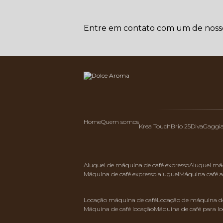
Entre em contato com um de nossos
Home
Quem somos
Krea Touch
Brio 25
Diva
Gaggi
aluguel de máquina de café expresso
aluguel má
máquina de café expresso aluguel
máquina café 
locação máquina de café
locação de máquina de
máquina de café locação
máquina de café para l