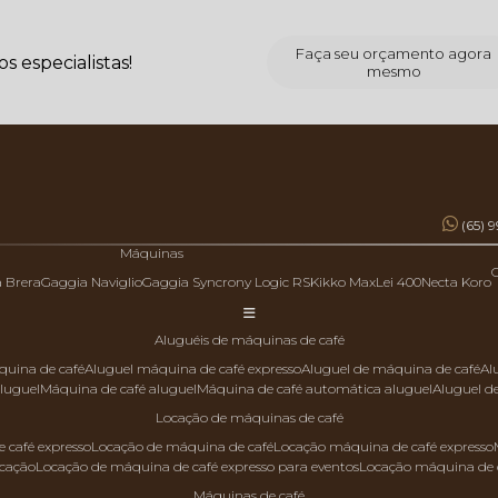
Faça seu orçamento agora
 especialistas!
mesmo
(65) 
Máquinas
a Brera
Gaggia Naviglio
Gaggia Syncrony Logic RS
Kikko Max
Lei 400
Necta Koro
aluguéis de máquinas de café
quina de café
aluguel máquina de café expresso
aluguel de máquina de café
a
aluguel
máquina de café aluguel
máquina de café automática aluguel
aluguel 
locação de máquinas de café
 café expresso
locação de máquina de café
locação máquina de café expresso
ocação
locação de máquina de café expresso para eventos
locação máquina de 
máquinas de café