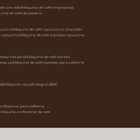
afé com leite
máquina de café empresarial
quina de café de padaria
puccino
máquina de café capuccino e chocolate
e capuccino
máquina de café expresso capuccino
resso industrial
máquina de café barista
resso pó
máquina de café expresso para cafeteria
afé
máquina nescafé alegria a860
rofissional para cafeteria
máquina profissional de café