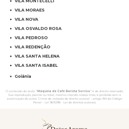
VILA MONTECELLI
VILA MORAES
VILA NOVA
VILA OSVALDO ROSA
VILA PEDROSO
VILA REDENÇÃO
VILA SANTA HELENA
VILA SANTA ISABEL
Goiânia
O conteúdo do texto "
Máquina de Café Barista Sorriso
" é de direito reservado.
Sua reprodução, parcial ou total, mesmo citando nossos links, é proibida sem a
autorização do autor. Crime de violação de direito autoral – artigo 184 do Código
Penal –
Lei 9610/98 - Lei de direitos autorais
.