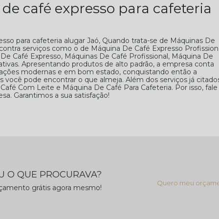
e café expresso para cafeteria
so para cafeteria alugar Jaó, Quando trata-se de Máquinas De
ontra serviços como o de Máquina De Café Expresso Profissiona
De Café Expresso, Máquinas De Café Profissional, Máquina De
nativas. Apresentando produtos de alto padrão, a empresa conta
talações modernas e em bom estado, conquistando então a
 você pode encontrar o que almeja. Além dos serviços já citados
é Com Leite e Máquina De Café Para Cafeteria. Por isso, fale
sa. Garantimos a sua satisfação!
 O QUE PROCURAVA?
Quero meu orçam
rçamento grátis agora mesmo!