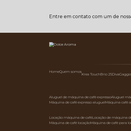
Entre em contato com um de nossos
Home
Quem somos
Krea Touch
Brio 25
Diva
Gaggi
aluguel de máquina de café expresso
aluguel má
máquina de café expresso aluguel
máquina café 
locação máquina de café
locação de máquina de
máquina de café locação
máquina de café para l