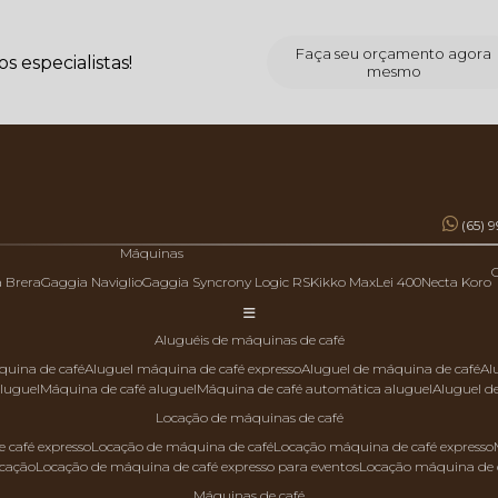
Faça seu orçamento agora
 especialistas!
mesmo
(65) 
Máquinas
a Brera
Gaggia Naviglio
Gaggia Syncrony Logic RS
Kikko Max
Lei 400
Necta Koro
aluguéis de máquinas de café
quina de café
aluguel máquina de café expresso
aluguel de máquina de café
a
aluguel
máquina de café aluguel
máquina de café automática aluguel
aluguel 
locação de máquinas de café
 café expresso
locação de máquina de café
locação máquina de café expresso
ocação
locação de máquina de café expresso para eventos
locação máquina de 
máquinas de café