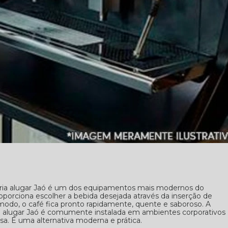
eria alugar Jaó é um dos equipamentos mais modernos do
orciona escolher a bebida desejada através da inserção de
odo, o café fica pronto rapidamente, quente e saboroso. A
ia alugar Jaó é comumente instalada em ambientes corporativos
sa. É uma alternativa moderna e prática.