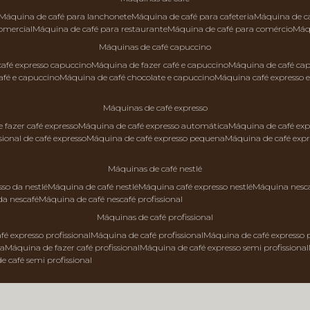
máquina de café para lanchonete
máquina de café para cafeteria
máquina de c
comercial
máquina de café para restaurante
máquina de café para comércio
má
máquinas de café capuccino
 café expresso capuccino
máquina de fazer café e capuccino
máquina de café ca
afé e capuccino
máquina de café chocolate e capuccino
máquina café expresso 
máquinas de café expresso
e fazer café expresso
máquina de café expresso automática
máquina de café exp
sional de café expresso
máquina de café expresso pequena
máquina de café exp
máquinas de café nestlé
sso da nestlé
máquina de café nestlé
máquina café expresso nestlé
máquina nesc
da nescafé
máquina de café nescafé profissional
máquinas de café profissional
fé expresso profissional
máquina de café profissional
máquina de café expresso p
da
máquina de fazer café profissional
máquina de café expresso semi profissional
de café semi profissional