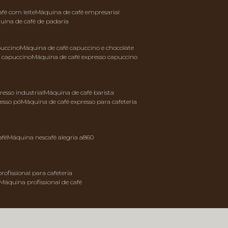
afé com leite
máquina de café empresarial
quina de café de padaria
puccino
máquina de café capuccino e chocolate
e capuccino
máquina de café expresso capuccino
resso industrial
máquina de café barista
resso pó
máquina de café expresso para cafeteria
afé
máquina nescafé alegria a860
rofissional para cafeteria
máquina profissional de café