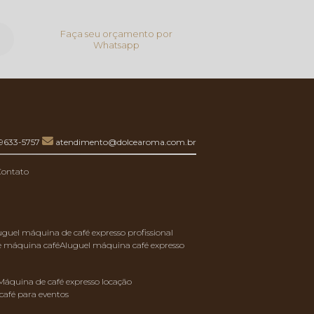
Faça seu orçamento por
Whatsapp
99633-5757
atendimento@dolcearoma.com.br
Contato
luguel máquina de café expresso profissional
de máquina café
aluguel máquina café expresso
máquina de café expresso locação
café para eventos