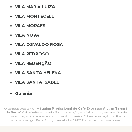
VILA MARIA LUIZA
VILA MONTECELLI
VILA MORAES
VILA NOVA
VILA OSVALDO ROSA
VILA PEDROSO
VILA REDENÇÃO
VILA SANTA HELENA
VILA SANTA ISABEL
Goiânia
O conteúdo do texto "
Máquina Profissional de Café Expresso Alugar Tagará
da Serra
" é de direito reservado. Sua reprodução, parcial ou total, mesmo citando
nossos links, é proibida sem a autorização do autor. Crime de violação de direito
autoral – artigo 184 do Código Penal –
Lei 9610/98 - Lei de direitos autorais
.